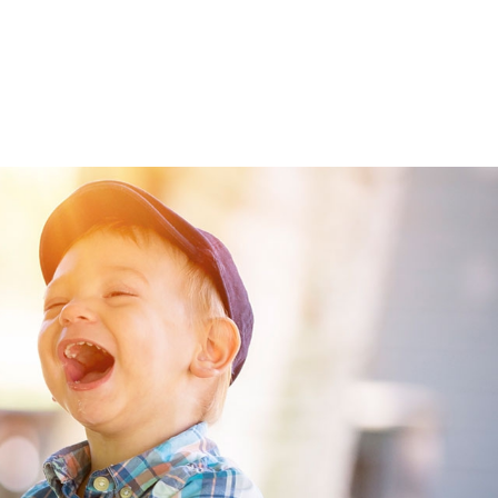
choolboeken
Meer apps & spelletjes