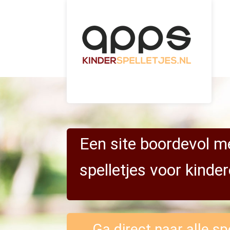
Groep
Een site boordevol m
Home
Educatieve spellen
spelletjes voor kinder
Ga direct naar alle sp